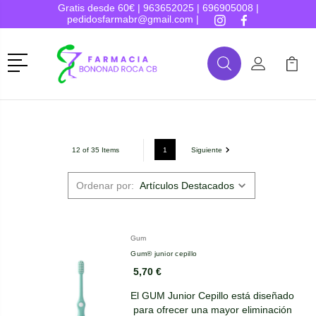
Gratis desde 60€ |
963652025
|
696905008
|
pedidosfarmabr@gmail.com
|
Menú
Buscar
Mi Cuenta
Mi Ca
Buscar
1
Siguiente
12 of 35 Items
Ordenar por:
Gum
Gum® junior cepillo
5,70 €
El GUM Junior Cepillo está diseñado
para ofrecer una mayor eliminación