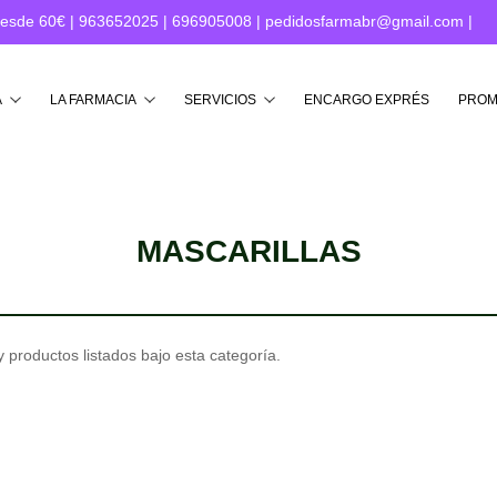
desde 60€ |
963652025
|
696905008
|
pedidosfarmabr@gmail.com
|
Buscar
A
LA FARMACIA
SERVICIOS
ENCARGO EXPRÉS
PROM
MASCARILLAS
 productos listados bajo esta categoría.