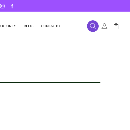
OCIONES
BLOG
CONTACTO
Buscar
Mi Cuenta
Mi Carr