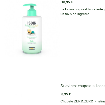
18,95 €
La loción corporal hidratante 
un 96% de ingredie…
Suavinex chupete silicona
8,95 €
Chupete ZERØ.ZERØ™ tetina fisiológi