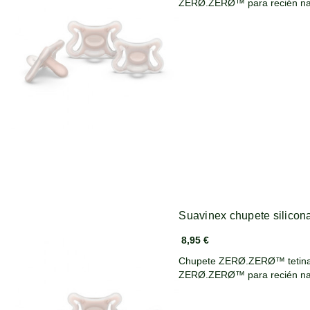
ZERØ.ZERØ™ para recién na
Suavinex chupete silicon
8,95 €
Chupete ZERØ.ZERØ™ tetina fisiológi
ZERØ.ZERØ™ para recién na