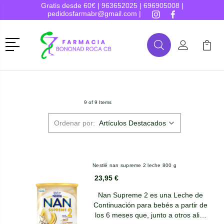
Gratis desde 60€ |
963652025
|
696905008
|
pedidosfarmabr@gmail.com
|
Menú
Buscar
Mi Cuenta
Mi Ca
Buscar
9 of 9 Items
Ordenar por:
Nestlé nan supreme 2 leche 800 g
23,95 €
Nan Supreme 2 es una Leche de
Continuación para bebés a partir de
los 6 meses que, junto a otros ali…