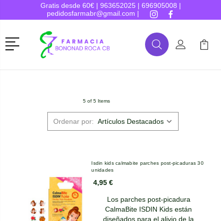
Gratis desde 60€ |
963652025
|
696905008
|
pedidosfarmabr@gmail.com
|
Menú
Buscar
Mi Cuenta
Mi Ca
Buscar
5 of 5 Items
Ordenar por:
Isdin kids calmabite parches post-picaduras 30
unidades
4,95 €
Los parches post-picadura
CalmaBite ISDIN Kids están
diseñados para el alivio de la