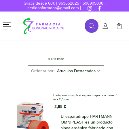
Gratis desde 60€ |
963652025
|
696905008
|
pedidosfarmabr@gmail.com
|
Menú
Buscar
Mi Cuenta
Mi Ca
Buscar
5 of 5 Items
Ordenar por:
Hartmann omniplast esparadrapo tela carne 5
m x 2,5 cm
2,95 €
El esparadrapo HARTMANN
OMNIPLAST es un producto
hipoalergénico fabricado con