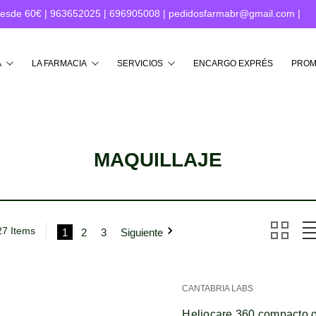
desde 60€ |
963652025
|
696905008
|
pedidosfarmabr@gmail.com
|
Buscar
A
LA FARMACIA
SERVICIOS
ENCARGO EXPRÉS
PROM
MAQUILLAJE
27 Items
1
2
3
Siguiente
CANTABRIA LABS
Heliocare 360 compacto o