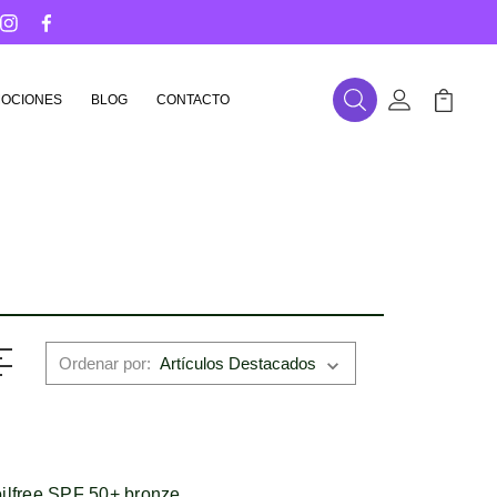
OCIONES
BLOG
CONTACTO
Buscar
Mi Cuenta
Mi Carr
Ordenar por:
ilfree SPF 50+ bronze