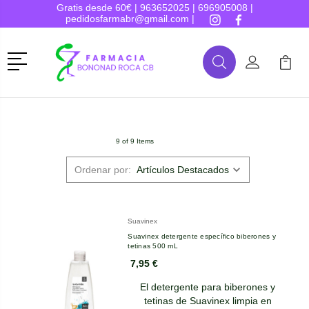
Gratis desde 60€ |
963652025
|
696905008
|
pedidosfarmabr@gmail.com
|
Menú
Buscar
Mi Cuenta
Mi Ca
Buscar
9 of 9 Items
Ordenar por:
Suavinex
Suavinex detergente específico biberones y
tetinas 500 mL
7,95 €
El detergente para biberones y
tetinas de Suavinex limpia en