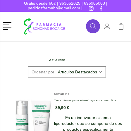
Gratis desde 60€ |
963652025
|
696905008
|
pedidosfarmabr@gmail.com
|
Menú
Buscar
Mi Cuenta
Mi Ca
Buscar
2 of 2 Items
Ordenar por:
Somatoline
Tratamiento professional system somatoline
89,90 €
Es un innovador sistema
liporeductor que se compone de dos
productos específicamente