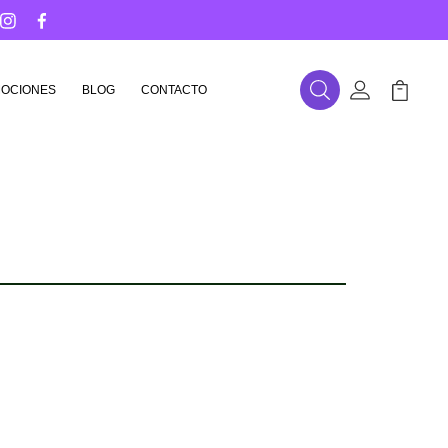
OCIONES
BLOG
CONTACTO
Buscar
Mi Cuenta
Mi Carr