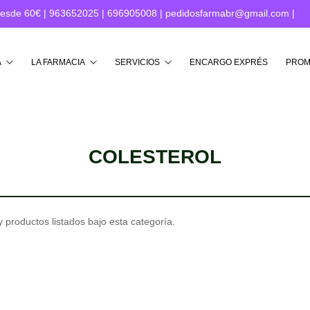
desde 60€ |
963652025
|
696905008
|
pedidosfarmabr@gmail.com
|
Buscar
A
LA FARMACIA
SERVICIOS
ENCARGO EXPRÉS
PROM
COLESTEROL
 productos listados bajo esta categoría.