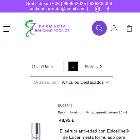
Gratis desde 60€ |
963652025
|
696905008
|
pedidosfarmabr@gmail.com
|
Menú
Buscar
Mi Cuenta
Mi Ca
Buscar
1
Siguiente
12 of 13 Items
Ordenar por:
EUCERIN
Eucerin hyaluron filler epigenetic serum 30 mL
48,95 €
El sérum anti-edad con Epicelline®
de Eucerin está formulado para