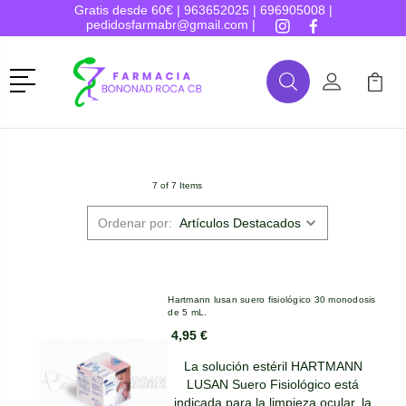
Gratis desde 60€ |
963652025
|
696905008
|
pedidosfarmabr@gmail.com
|
Menú
Buscar
Mi Cuenta
Mi Ca
Buscar
7 of 7 Items
Ordenar por:
Hartmann lusan suero fisiológico 30 monodosis
de 5 mL.
4,95 €
La solución estéril HARTMANN
LUSAN Suero Fisiológico está
indicada para la limpieza ocular, la